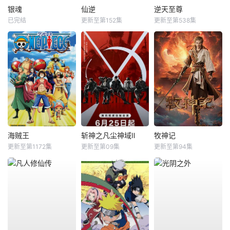
银魂
仙逆
逆天至尊
已完结
更新至第152集
更新至第538集
海贼王
斩神之凡尘神域Ⅱ
牧神记
更新至第1172集
更新至第09集
更新至第94集