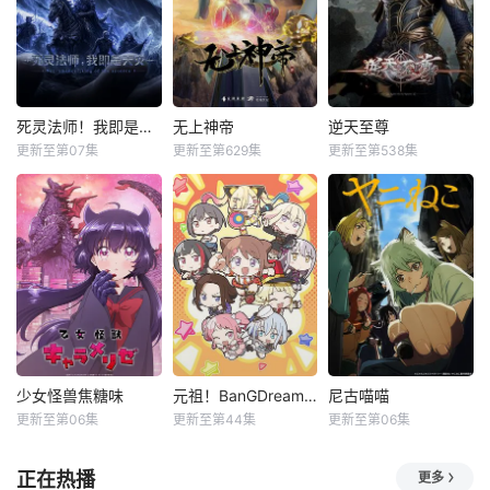
死灵法师！我即是天灾动漫
无上神帝
逆天至尊
更新至第07集
更新至第629集
更新至第538集
少女怪兽焦糖味
元祖！BanGDream酱
尼古喵喵
更新至第06集
更新至第44集
更新至第06集
正在热播
更多