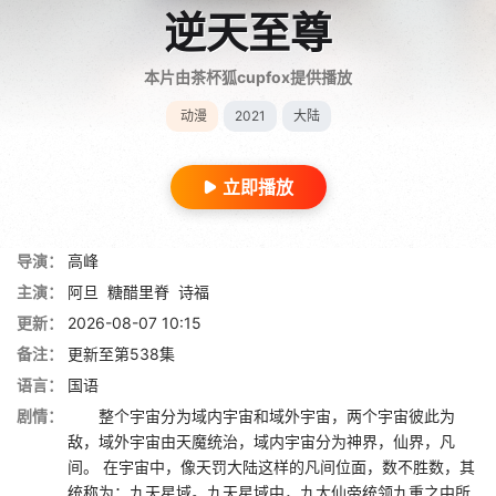
逆天至尊
本片由茶杯狐cupfox提供播放
动漫
2021
大陆
立即播放
导演：
高峰
主演：
阿旦
糖醋里脊
诗福
更新：
2026-08-07 10:15
备注：
更新至第538集
语言：
国语
剧情：
整个宇宙分为域内宇宙和域外宇宙，两个宇宙彼此为
敌，域外宇宙由天魔统治，域内宇宙分为神界，仙界，凡
间。 在宇宙中，像天罚大陆这样的凡间位面，数不胜数，其
统称为：九天星域。九天星域中，九大仙帝统领九重之中所