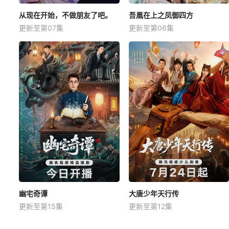
从现在开始，不做朋友了吧。
吾凰在上之凤御四方
更新至第07集
更新至第06集
幽宅奇谭
大唐少年天行传
更新至第15集
更新至第12集