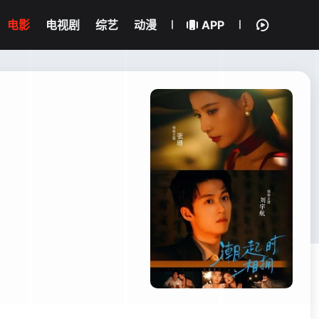
电影
电视剧
综艺
动漫
APP