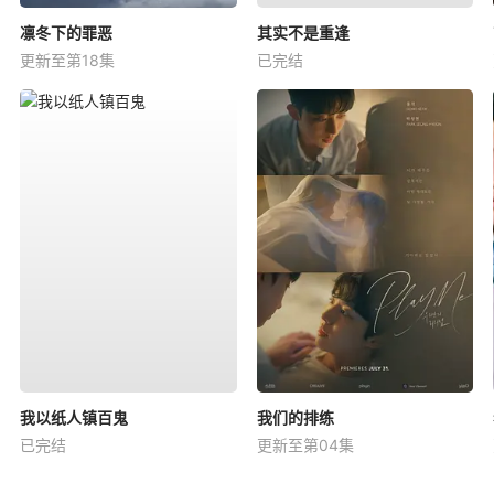
凛冬下的罪恶
其实不是重逢
更新至第18集
已完结
我以纸人镇百鬼
我们的排练
已完结
更新至第04集