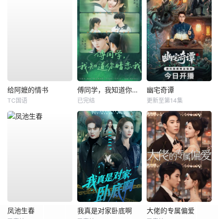
给阿嬷的情书
傅同学，我知道你暗恋我
幽宅奇谭
TC国语
已完结
更新至第14集
凤池生春
我真是对家卧底啊
大佬的专属偏爱