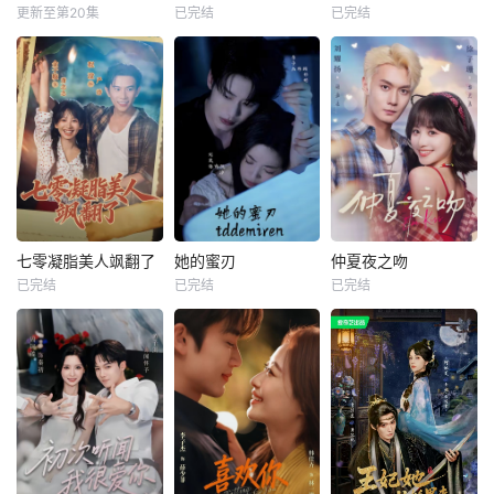
更新至第20集
已完结
已完结
七零凝脂美人飒翻了
她的蜜刃
仲夏夜之吻
已完结
已完结
已完结