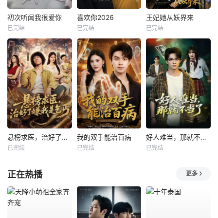
初次听闻我很爱你
喜欢你2026
王妃她从妖界来
已完结
已完结
已完结
悬榜求医，治好了嫌我是乞丐
我的双手能治百病
好人难当，那就不当了
已完结
已完结
已完结
正在热播
更多