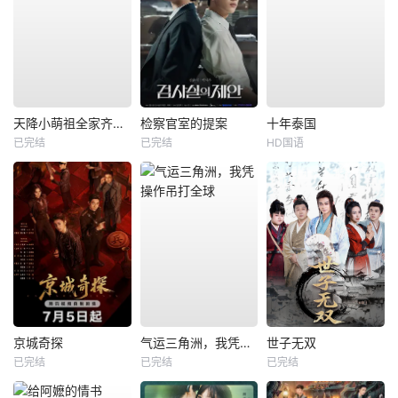
天降小萌祖全家齐齐宠
检察官室的提案
十年泰国
已完结
已完结
HD国语
京城奇探
气运三角洲，我凭操作吊打全球
世子无双
已完结
已完结
已完结