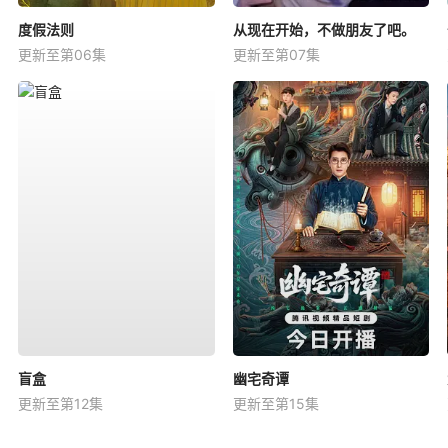
度假法则
从现在开始，不做朋友了吧。
更新至第06集
更新至第07集
盲盒
幽宅奇谭
更新至第12集
更新至第15集