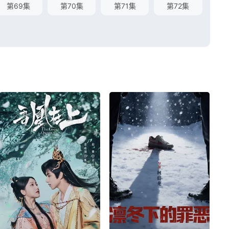
第69集
第70集
第71集
第72集