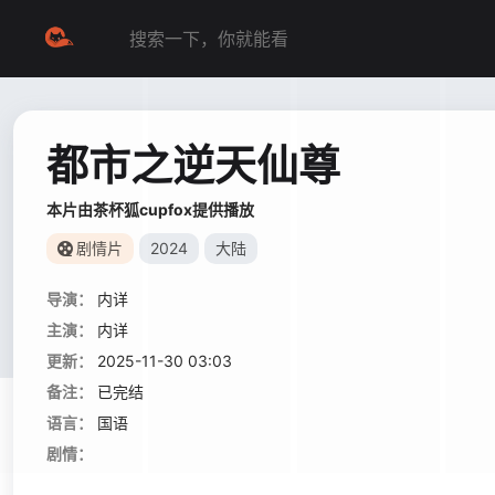
都市之逆天仙尊
本片由茶杯狐cupfox提供播放
剧情片
2024
大陆
导演：
内详
主演：
内详
更新：
2025-11-30 03:03
备注：
已完结
语言：
国语
剧情：