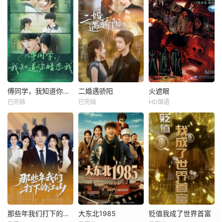
傅同学，我知道你暗恋我
二婚遇骄阳
火遮眼
已完结
已完结
HD国语
那些年我们打下的江山
大东北1985
贬值我成了世界首富