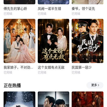
傅先生的掌心娇
凤阙一诺半生错
秦爷，领个证先
已完结
已完结
已完结
我家娘子，不对劲第四季
这个女婿有点无敌
民国第一惡少
已完结
已完结
已完结
正在热播
更多